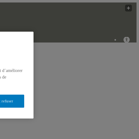
t d’améliorer
s de
 refuser