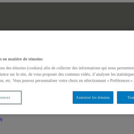
ERHAQ
s en matière de témoins
 recherche en histoire de l’art au Québec
ons des témoins (cookies) afin de collecter des informations qui nous permetten
ience sur le site, de vous proposer des contenus vidéo, d’analyser les statistique
on, etc. Vous pouvez personnaliser votre choix en sélectionnant « Préférences ».
érences
Autoriser les témoins
Tout
0)